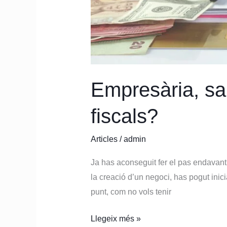
Empresària, sa
fiscals?
Articles
/
admin
Ja has aconseguit fer el pas endavant q
la creació d’un negoci, has pogut inic
punt, com no vols tenir
Llegeix més »