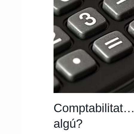
Comptabilitat…l
algú?